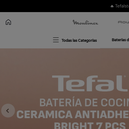
🔥 Tefalst
Baterías 