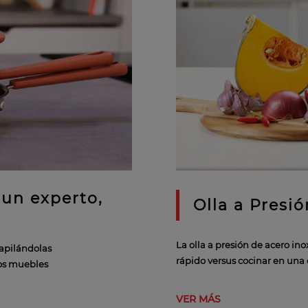
 un experto,
Olla a Presi
o
La olla a presión de acero in
 apilándolas
rápido versus cocinar en una 
los muebles
VER MÁS