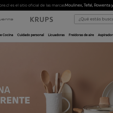
ore.cl es el sitio oficial de las marcas
Moulinex, Tefal, Rowenta 
¿Qué estás buscan
TÉRMINOS MÁS BUSCADOS
de Cocina
Cuidado personal
Licuadoras
Freidoras de aire
Aspirador
1
.
aspiradoras
2
.
sarten
3
.
ingenio
4
.
sartenes
5
.
ollas
6
.
olla presión
7
.
olla
8
.
bateria
9
.
sarten ceramica