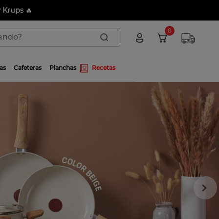
y Krups
🔥
do?
0
as
Cafeteras
Planchas
Recetas