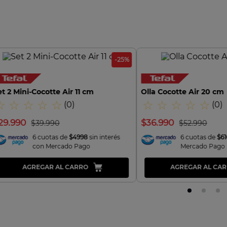
-
25
%
et 2 Mini-Cocotte Air 11 cm
Olla Cocotte Air 20 cm
☆
☆
☆
☆
☆
☆
☆
☆
☆
☆
(
0
)
(
0
)
29
.
990
$
36
.
990
$
39
.
990
$
52
.
990
6 cuotas de
$4998
sin interés
6 cuotas de
$61
con Mercado Pago
Mercado Pago
AGREGAR AL CARRO
AGREGAR AL CA
VISTA RAPIDA
VISTA RAP