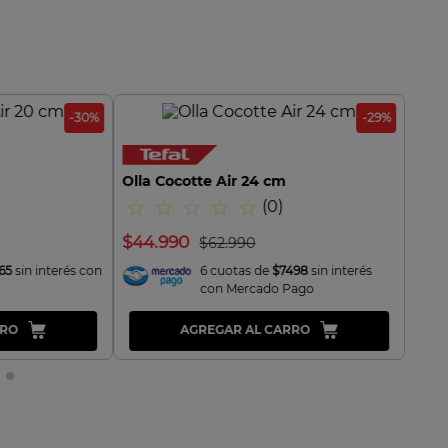
-
30
%
-
29
%
Olla Cocotte Air 24 cm
☆
☆
☆
☆
☆
(
0
)
$
44
.
990
$
62
.
990
65
sin interés con
6 cuotas de
$7498
sin interés
con Mercado Pago
RRO
AGREGAR AL CARRO
IDA
VISTA RAPIDA