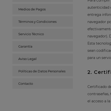
Para cumplir 
autenticidad 
Medios de Pagos
entrega infor
Términos y Condiciones
navegador por
efectivamente
Servicio Técnico
navegador). D
Esta tecnolog
Garantía
sean codifica
para un servi
Aviso Legal
Políticas de Datos Personales
2. Certi
Contacto
Certificado d
contraseñas, 
el acceso a l