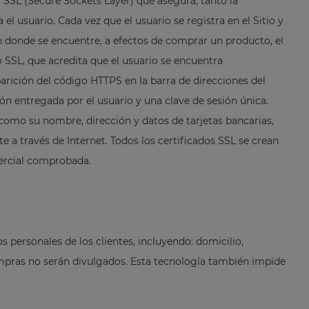
 SSL (Secure Sockets Layer) que asegura, tanto la
el usuario. Cada vez que el usuario se registra en el Sitio y
n donde se encuentre, a efectos de comprar un producto, el
o SSL, que acredita que el usuario se encuentra
parición del código HTTPS en la barra de direcciones del
n entregada por el usuario y una clave de sesión única.
 como su nombre, dirección y datos de tarjetas bancarias,
 a través de Internet. Todos los certificados SSL se crean
mercial comprobada.
 personales de los clientes, incluyendo: domicilio,
compras no serán divulgados. Esta tecnología también impide