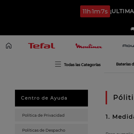
11
h
1
m
6
s
¡ULTIM

Baterías 
Pólit
Centro de Ayuda
Política de Privacidad
1. Medi
Políticas de Despacho