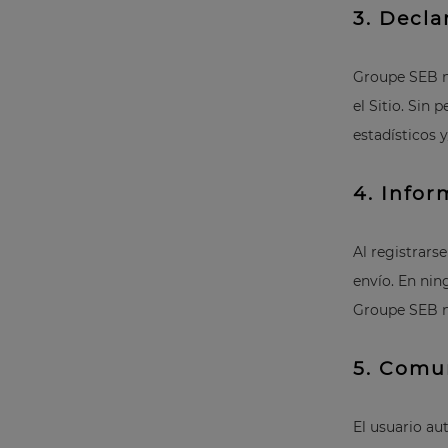
3. Decla
Groupe SEB no
el Sitio. Sin
estadísticos 
4. Infor
Al registrars
envío. En nin
Groupe SEB no
5. Comu
El usuario au