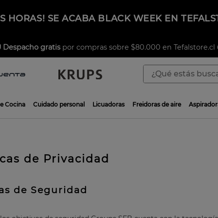
AS HORAS! SE ACABA BLACK WEEK EN TEFALS

Despacho gratis
por compras sobre $80.000 en Tefalstore.cl 
¿Qué estás buscan
TÉRMINOS MÁS BUSCADOS
de Cocina
Cuidado personal
Licuadoras
Freidoras de aire
Aspirador
1
.
aspiradoras
2
.
sarten
3
.
ingenio
icas de Privacidad
4
.
sartenes
5
.
ollas
das de Seguridad
6
.
olla presión
7
.
olla