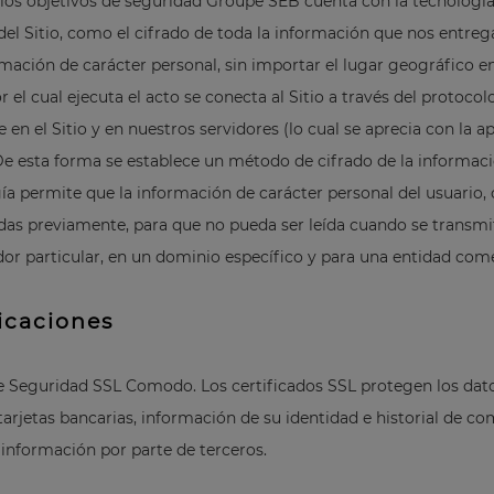
los objetivos de seguridad Groupe SEB cuenta con la tecnología
8
.
bateria
del Sitio, como el cifrado de toda la información que nos entrega 
9
.
sarten ceramica
mación de carácter personal, sin importar el lugar geográfico e
 el cual ejecuta el acto se conecta al Sitio a través del protocol
10
.
excellence
 en el Sitio y en nuestros servidores (lo cual se aprecia con la a
e esta forma se establece un método de cifrado de la informació
ía permite que la información de carácter personal del usuario,
das previamente, para que no pueda ser leída cuando se transmite
dor particular, en un dominio específico y para una entidad co
ficaciones
e Seguridad SSL Comodo. Los certificados SSL protegen los datos
tarjetas bancarias, información de su identidad e historial de 
a información por parte de terceros.