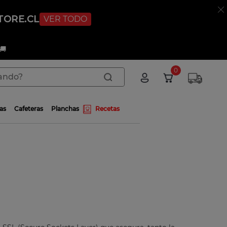
TORE.CL
VER TODO
🚚
do?
0
as
Cafeteras
Planchas
Recetas