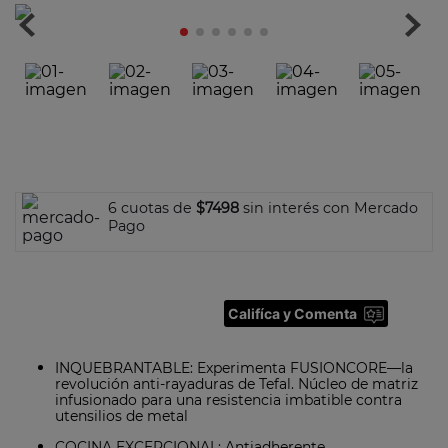
5
.
ollas
6
.
olla presión
7
.
olla
8
.
bateria
9
.
sarten ceramica
10
.
excellence
6 cuotas de
$7498
sin interés con Mercado
Pago
Califíca y Comenta
INQUEBRANTABLE: Experimenta FUSIONCORE—la
revolución anti-rayaduras de Tefal. Núcleo de matriz
infusionado para una resistencia imbatible contra
utensilios de metal
COCINA EXCEPCIONAL: Antiadherente