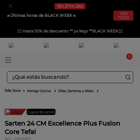
15
h
37
m
28
s
VER
🔥​
Últimas horas de BLACK WEEK
🔥​
TODO
❤️‍🔥
Hasta 50% de descuento ** ya llego **BLACK WEEK
❤️‍🔥
0
¿Qué estás buscando?
TÉRMINOS MÁS BUSCADOS
Menaje Cocina
Ollas, Sartenes y Woks
1
.
aspiradoras
2
.
sarten
Cupón:BLACK10
3
.
ingenio
Sarten 24 CM Excellence Plus Fusion
Core Tefal
4
.
sartenes
:
2100139011