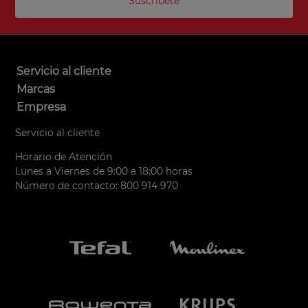
Suscríbete
5
.
ollas
6
.
olla presión
7
.
olla
Servicio al cliente
8
.
bateria
Marcas
9
.
sarten ceramica
Empresa
10
.
excellence
Servicio al cliente
Horario de Atención
Lunes a Viernes de 9:00 a 18:00 horas
Número de contacto: 800 914 970