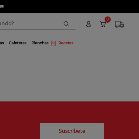
🚚
do?
0
as
Cafeteras
Planchas
Recetas
Suscríbete