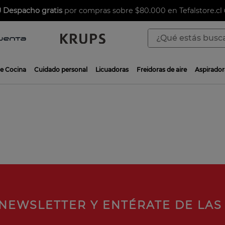

Despacho gratis
por compras sobre $80.000 en Tefalstore.cl 
¿Qué estás buscan
TÉRMINOS MÁS BUSCADOS
de Cocina
Cuidado personal
Licuadoras
Freidoras de aire
Aspirador
1
.
aspiradoras
2
.
sarten
3
.
ingenio
4
.
sartenes
5
.
ollas
6
.
olla presión
7
.
olla
8
.
bateria
NEWSLETTER Y ENTÉRATE DE LAS
9
.
sarten ceramica