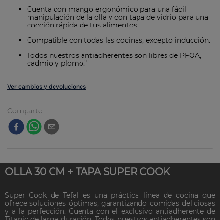
Cuenta con mango ergonómico para una fácil
manipulación de la olla y con tapa de vidrio para una
cocción rápida de tus alimentos.
Compatible con todas las cocinas, excepto inducción.
Todos nuestros antiadherentes son libres de PFOA,
cadmio y plomo."
Ver cambios y devoluciones
Comparte
OLLA 30 CM + TAPA SUPER COOK
Super Cook de Tefal es una práctica línea de cocina que
ofrece soluciones óptimas, garantizando comidas deliciosas
y a la perfección. Cuenta con el exclusivo antiadherente de
Titanio de larga duración. Todos nuestros antiadherentes son