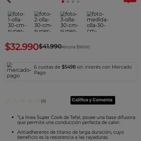
5
.
ollas
6
.
olla presión
7
.
olla
8
.
bateria
$
32
.
990
$
41
.
990
9
.
sarten ceramica
Ahorra
$9000
10
.
excellence
6 cuotas de
$5498
sin interés con Mercado
Pago
Califíca y Comenta
☆
☆
☆
☆
☆
(
0
)
"La línea Super Cook de Tefal, posee una base difusora
que permite una conducción perfecta de calor.
Antiadherente de titanio de larga duración, cuyo
beneficio es la resistencia a las rayaduras.