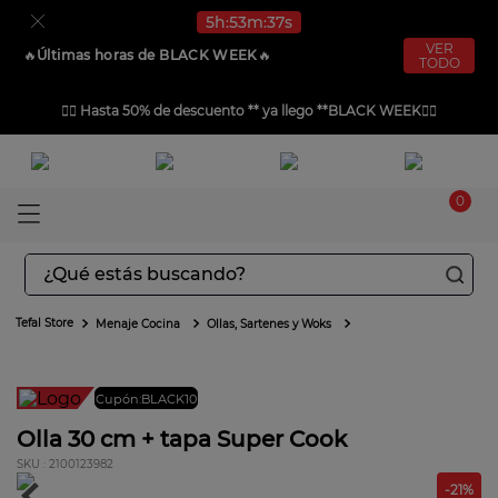
5
h
53
m
37
s
VER
🔥​
Últimas horas de BLACK WEEK
🔥​
TODO
❤️‍🔥
Hasta 50% de descuento ** ya llego **BLACK WEEK
❤️‍🔥
0
¿Qué estás buscando?
TÉRMINOS MÁS BUSCADOS
Menaje Cocina
Ollas, Sartenes y Woks
1
.
aspiradoras
2
.
sarten
Cupón:BLACK10
Envío gratis
3
.
ingenio
Olla 30 cm + tapa Super Cook
:
2100123982
4
.
sartenes
-
21
%