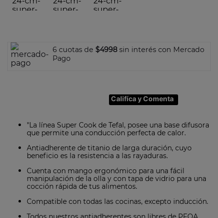
7
.
olla
8
.
bateria
9
.
sarten ceramica
10
.
excellence
6 cuotas de
$4998
sin interés con Mercado
Pago
Califíca y Comenta
"La línea Super Cook de Tefal, posee una base difusora
que permite una conducción perfecta de calor.
Antiadherente de titanio de larga duración, cuyo
beneficio es la resistencia a las rayaduras.
Cuenta con mango ergonómico para una fácil
manipulación de la olla y con tapa de vidrio para una
cocción rápida de tus alimentos.
Compatible con todas las cocinas, excepto inducción.