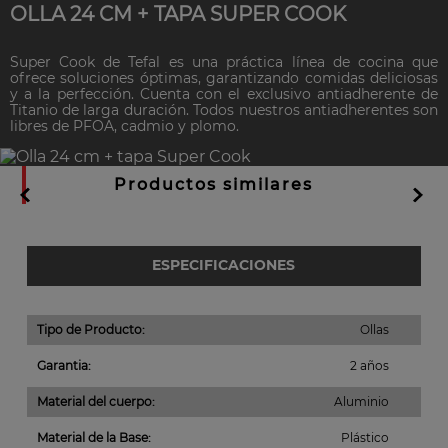
OLLA 24 CM + TAPA SUPER COOK
Super Cook de Tefal es una práctica línea de cocina que
ofrece soluciones óptimas, garantizando comidas deliciosas
y a la perfección. Cuenta con el exclusivo antiadherente de
Titanio de larga duración. Todos nuestros antiadherentes son
libres de PFOA, cadmio y plomo.
Productos similares
ESPECIFICACIONES
Tipo de Producto
:
Ollas
Garantia
:
2 años
Material del cuerpo
:
Aluminio