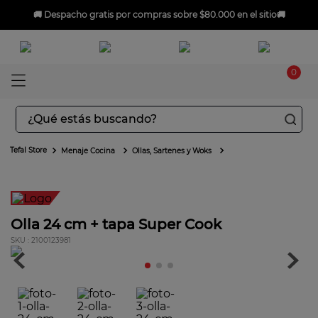

🚚
Despacho gratis
por compras sobre $80.000 en el sitio🚚
0
¿Qué estás buscando?
TÉRMINOS MÁS BUSCADOS
Menaje Cocina
Ollas, Sartenes y Woks
1
.
aspiradoras
2
.
sarten
3
.
ingenio
Olla 24 cm + tapa Super Cook
4
.
sartenes
:
2100123981
5
.
ollas
6
.
olla presión