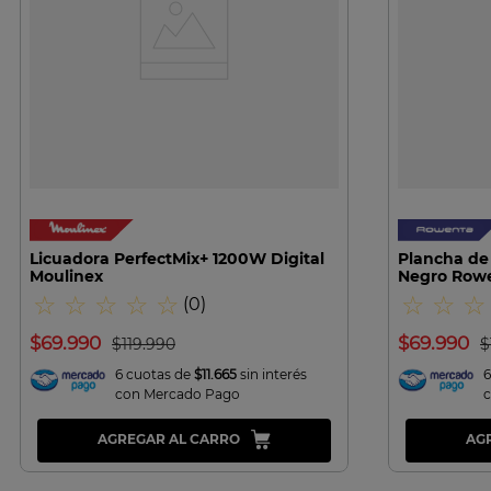
VISTA RAPIDA
Licuadora PerfectMix+ 1200W Digital
Plancha de 
Moulinex
Negro Row
☆
☆
☆
☆
☆
☆
☆
☆
(
0
)
$
69
.
990
$
69
.
990
$
119
.
990
$
6 cuotas de
$11.665
sin interés
6
con Mercado Pago
AGREGAR AL CARRO
AG