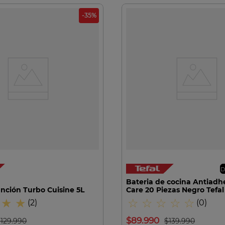
-
35
%
VISTA RAPIDA
VISTA RAPIDA
D
Bateria de cocina Antiadh
unción Turbo Cuisine 5L
Care 20 Piezas Negro Tefal
★
★
☆
☆
☆
☆
☆
(
2
)
(
0
)
$
89
.
990
$
129
.
990
$
139
.
990