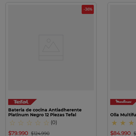
-
36
%
VISTA RAPIDA
Bateria de cocina Antiadherente
Platinum Negro 12 Piezas Tefal
Olla Multif
☆
☆
☆
☆
☆
★
★
★
(
0
)
$
79
.
990
$
84
.
990
$
124
.
990