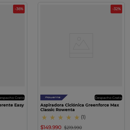
-
36
%
-
32
%
VISTA RAPIDA
espacho Gratis
Despacho Gratis
erente Easy
Aspiradora Ciclónica Greenforce Max
Classic Rowenta
★
★
★
★
★
(
1
)
$
149
.
990
$
219
.
990