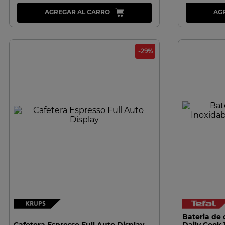
AGREGAR AL CARRO
AG
-
29
%
VISTA RAPIDA
Bateria de 
Cafetera Espresso Full Auto Display
Daily Cook 