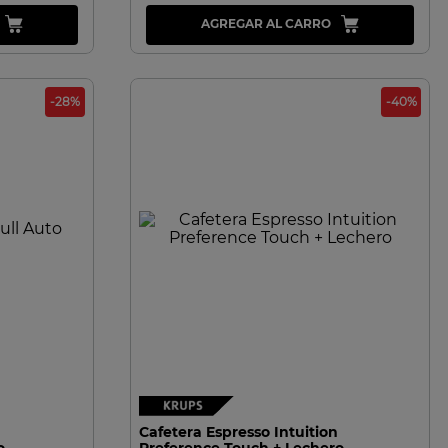
AGREGAR AL CARRO
-
28
%
-
40
%
VISTA RAPIDA
Cafetera Espresso Intuition
o
Preference Touch + Lechero