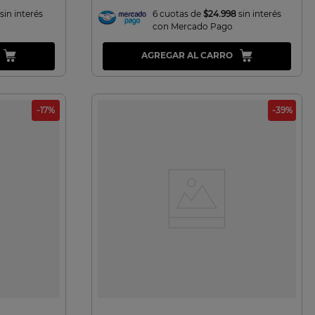
sin interés
6 cuotas de
$24.998
sin interés
con Mercado Pago
AGREGAR AL CARRO
-
17
%
-
39
%
VISTA RAPIDA