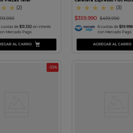
★
★
★
★
★
★
★
(
2
)
(
3
)
$
359
.
990
119
.
990
$
499
.
990
 cuotas de
$13.332
sin interés
6 cuotas de
$59.998
con Mercado Pago
con Mercado Pago
REGAR AL CARRO
AGREGAR AL CARRO
-
33
%