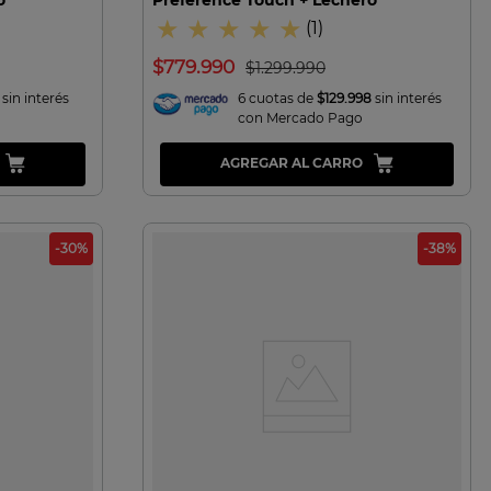
★
★
★
★
★
(
1
)
$
779
.
990
$
1
.
299
.
990
sin interés
6 cuotas de
$129.998
sin interés
con Mercado Pago
AGREGAR AL CARRO
-
30
%
-
38
%