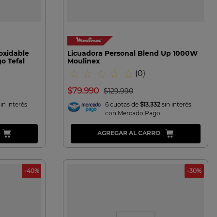
VISTA RAPIDA
oxidable
Licuadora Personal Blend Up 1000W
o Tefal
Moulinex
☆
☆
☆
☆
☆
(
0
)
$
79
.
990
$
129
.
990
sin interés
6 cuotas de
$13.332
sin interés
con Mercado Pago
AGREGAR AL CARRO
-
40
%
-
30
%