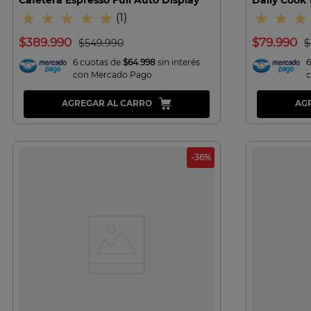
★
★
★
★
★
★
★
★
(
1
)
$
389
.
990
$
79
.
990
$
549
.
990
$
6 cuotas de
$64.998
sin interés
6
con Mercado Pago
AGREGAR AL CARRO
AG
-
36
%