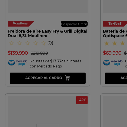
VISTA RAPIDA
Despacho Gratis
Freidora de aire Easy Fry & Grill Digital
Bateria de 
Dual 8,3L Moulinex
Optispace 6
☆
☆
☆
☆
☆
★
★
★
(
0
)
$
139
.
990
$
69
.
990
$
219
.
990
$
6 cuotas de
$23.332
sin interés
6
con Mercado Pago
AGREGAR AL CARRO
AG
-
42
%