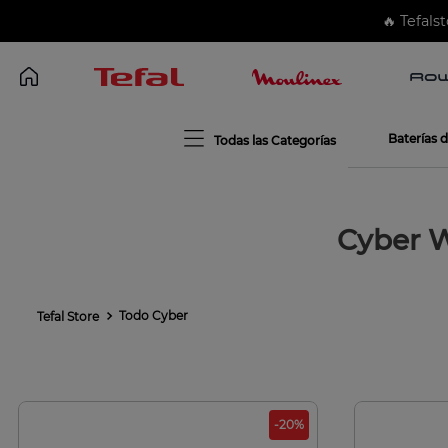
🔥 Tefalst
Baterías 
Cyber W
Todo Cyber
-
20
%