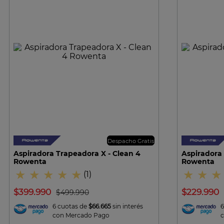
VISTA RAPIDA
Despacho Gratis
Aspiradora Trapeadora X - Clean 4
Aspiradora 
Rowenta
Rowenta
★
★
★
★
★
★
★
★
(
1
)
$
399
.
990
$
229
.
990
$
499
.
990
6 cuotas de
$66.665
sin interés
6
con Mercado Pago