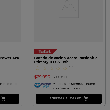
VISTA RAPIDA
 Power Azul
Bateria de cocina Acero Inoxidable
Primary 11 PCS Tefal
☆
☆
☆
☆
☆
(
0
)
$
69
.
990
$
99
.
990
in interés con
6 cuotas de
$11.665
sin interés
con Mercado Pago
AGREGAR AL CARRO