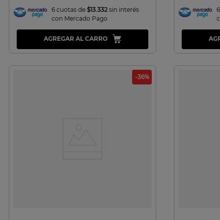
6 cuotas de
$13.332
sin interés
6
con Mercado Pago
AGREGAR AL CARRO
AG
-
36
%
VISTA RAPIDA