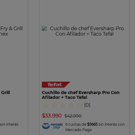
VISTA RAPIDA
Grill
Cuchillo de chef Eversharp Pro Con
Afilador + Taco Tefal
☆
☆
☆
☆
☆
(
0
)
$
33
.
990
$
42
.
990
sin interés
6 cuotas de
$5665
sin interés con
Mercado Pago