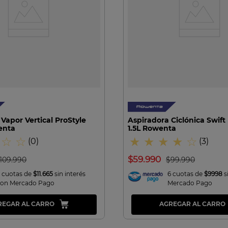
VISTA RAPIDA
VISTA RAPIDA
Vapor Vertical ProStyle
Aspiradora Ciclónica Swift
enta
1.5L Rowenta
☆
☆
★
★
★
★
☆
(
0
)
(
3
)
$
59
.
990
109
.
990
$
99
.
990
 cuotas de
$11.665
sin interés
6 cuotas de
$9998
s
con Mercado Pago
Mercado Pago
REGAR AL CARRO
AGREGAR AL CARRO