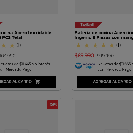
VISTA RAPIDA
VISTA RAPIDA
cocina Acero Inoxidable
Bateria de cocina Acero in
 PCS Tefal
Ingenio 6 Piezas con mang
★
★
★
★
★
★
★
(
1
)
(
1
)
$
69
.
990
104
.
990
$
99
.
990
 cuotas de
$11.665
sin interés
6 cuotas de
$11.665
con Mercado Pago
con Mercado Pago
REGAR AL CARRO
AGREGAR AL CARRO
-
36
%