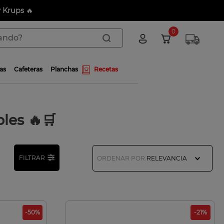
y Krups
🔥
do?
0
as
Cafeteras
Planchas
Recetas
les 🔥🛒
FILTRAR
ORDENAR POR
RELEVANCIA
-
50
%
-
21
%