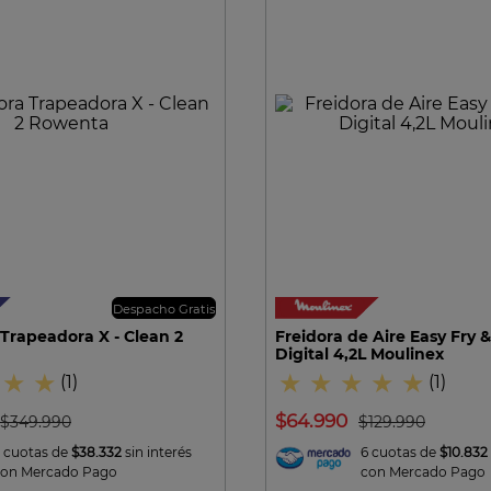
10
.
excellence
VISTA RAPIDA
VISTA RAPIDA
Despacho Gratis
Trapeadora X - Clean 2
Freidora de Aire Easy Fry & 
Digital 4,2L Moulinex
★
★
★
★
★
★
★
(
1
)
(
1
)
$
64
.
990
$
349
.
990
$
129
.
990
 cuotas de
$38.332
sin interés
6 cuotas de
$10.832
con Mercado Pago
con Mercado Pago