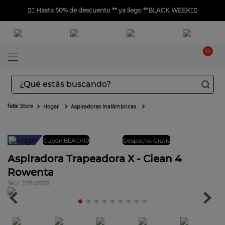
❤️‍🔥
Hasta 50% de descuento ** ya llego **BLACK WEEK
❤️‍🔥
0
¿Qué estás buscando?
TÉRMINOS MÁS BUSCADOS
Hogar
Aspiradoras Inalámbricas
1
.
aspiradoras
2
.
sarten
Cupón:BLACK10
Envío gratis
Despacho Gratis
3
.
ingenio
Aspiradora Trapeadora X - Clean 4
Rowenta
4
.
sartenes
:
2211401351
5
.
ollas
6
.
olla presión