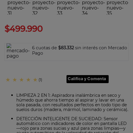
7
.
olla
8
.
bateria
9
.
sarten ceramica
$
499
.
990
10
.
excellence
6 cuotas de
$83.332
sin interés con Mercado
Pago
Califíca y Comenta
★
★
★
★
★
(
1
)
LIMPIEZA 2 EN 1: Aspiradora inalámbrica en seco y
húmedo que ahorra tiempo al aspirar y lavar en una
sola pasada, con resultados perfectos en todo tipo de
suelos duros (madera, mármol, laminado y cerámica).
DETECCIÓN INTELIGENTE DE SUCIEDAD: Sensor
automático con indicadores de color en pantalla LED
—rojo para zonas sucias y azul para zonas limpias—y