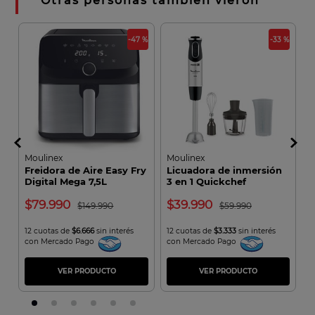
Otras personas también vieron
 %
-47 %
-33 %
Moulinex
Moulinex
T
Freidora de Aire Easy Fry
Licuadora de inmersión
C
Digital Mega 7,5L
3 en 1 Quickchef
I
EZ855D20
Moulinex
79.990
39.990
149.990
59.990
on
12 cuotas de
$6.666
sin interés
12 cuotas de
$3.333
sin interés
1
con Mercado Pago
con Mercado Pago
c
VER PRODUCTO
VER PRODUCTO