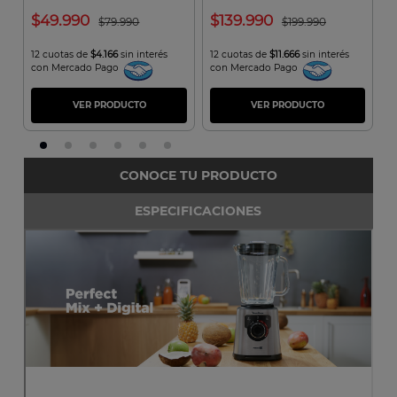
M
49.990
139.990
79.990
199.990
12 cuotas de
$4.166
sin interés
12 cuotas de
$11.666
sin interés
1
con Mercado Pago
con Mercado Pago
c
VER PRODUCTO
VER PRODUCTO
CONOCE TU PRODUCTO
ESPECIFICACIONES