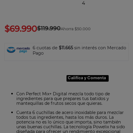
7
.
olla
8
.
bateria
9
.
sarten ceramica
$
69
.
990
$
119
.
990
Ahorra
$50.000
10
.
excellence
6 cuotas de
$11.665
sin interés con Mercado
Pago
Califíca y Comenta
Con Perfect Mix+ Digital mezcla todo tipo de
ingredientes para que prepares tus batidos y
mantequillas de frutos secos que quieras.
Cuenta 6 cuchillas de acero inoxidable para mezclar
todos tus ingredientes, hasta los más duros. La
potencia no es lo único que importa, sino también
unas buenas cuchillas. La tecnología Powelix ha sido
diseñada para ofrecer un rendimiento excepcional