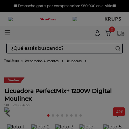
🚚
Despacho gratis
por compras sobre $80.000 en el sitio🚚
0
¿Qué estás buscando?
TÉRMINOS MÁS BUSCADOS
Preparación Alimentos
Licuadoras
1
.
aspiradoras
2
.
sarten
Envío gratis
3
.
ingenio
Licuadora PerfectMix+ 1200W Digital
Moulinex
4
.
sartenes
:
7211004855
5
.
ollas
-
42
%
6
.
olla presión