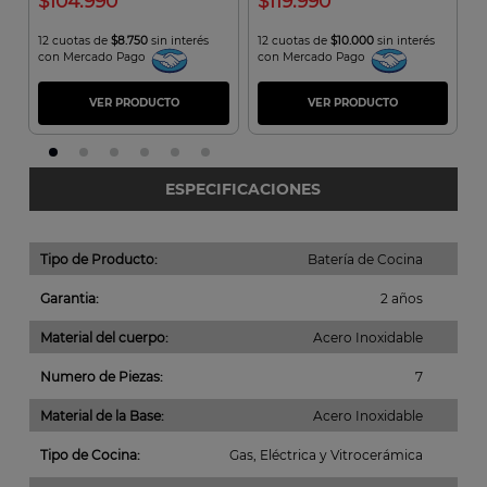
104.990
119.990
12 cuotas de
$8.750
sin interés
12 cuotas de
$10.000
sin interés
1
con Mercado Pago
con Mercado Pago
c
VER PRODUCTO
VER PRODUCTO
ESPECIFICACIONES
Tipo de Producto
:
Batería de Cocina
Garantia
:
2 años
Material del cuerpo
:
Acero Inoxidable
Numero de Piezas
:
7
Material de la Base
:
Acero Inoxidable
Tipo de Cocina
:
Gas, Eléctrica y Vitrocerámica