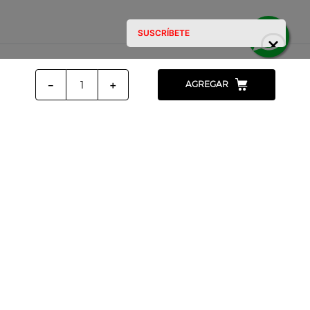
SUSCRÍBETE
－
＋
AGREGAR
Todos
Más reciente
Cargando el resumen…
Por favor, inicia sesión para escribir un comentario.
Cargando comentarios…
SUSCRÍBETE A NUESTRO
NEWSLETTER Y ENTÉRATE DE LAS
MEJORES OFERTAS
Suscríbete