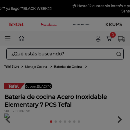
💳 Hasta
12 cuotas sin interés
e pagando con
Merca
LACK WEEK
❤️‍🔥
Santander
💳
0
¿Qué estás buscando?
TÉRMINOS MÁS BUSCADOS
Menaje Cocina
Baterías de Cocina
1
.
aspiradoras
2
.
sarten
Cupón:BLACK10
Envío gratis
3
.
ingenio
Bateria de cocina Acero Inoxidable
4
.
sartenes
Elementary 7 PCS Tefal
5
.
ollas
:
2100102570
6
.
olla presión