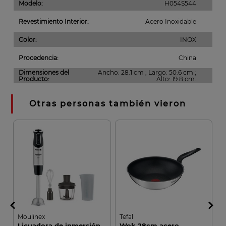
Modelo
:
H054S544
Revestimiento Interior
:
Acero Inoxidable
Color
:
INOX
Procedencia
:
China
Dimensiones del
Ancho: 28.1 cm ; Largo: 50.6 cm ;
Producto
:
Alto: 19.8 cm.
Otras personas también vieron
Moulinex
Tefal
T
Licuadora de inmersión
Wok 28cm acero
P