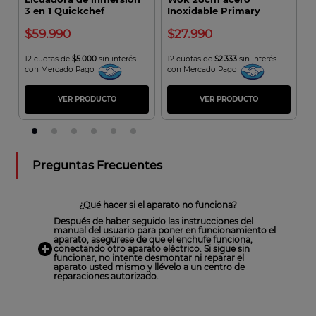
3 en 1 Quickchef
Inoxidable Primary
T
Moulinex
59.990
27.990
12 cuotas de
$5.000
sin interés
12 cuotas de
$2.333
sin interés
1
con Mercado Pago
con Mercado Pago
M
VER PRODUCTO
VER PRODUCTO
Preguntas Frecuentes
¿Qué hacer si el aparato no funciona?
Después de haber seguido las instrucciones del
manual del usuario para poner en funcionamiento el
aparato, asegúrese de que el enchufe funciona,
conectando otro aparato eléctrico. Si sigue sin
funcionar, no intente desmontar ni reparar el
aparato usted mismo y llévelo a un centro de
reparaciones autorizado.