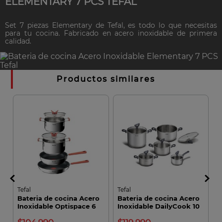
ELEMENTARY 7 PCS TEFAL
Set 7 piezas Elementary de Tefal, es todo lo que necesitas
para tu cocina. Fabricado en acero inoxidable de primera
calidad.
Productos similares
Tefal
Tefal
T
Bateria de cocina Acero
Bateria de cocina Acero
B
e
Inoxidable Optispace 6
Inoxidable DailyCook 10
I
PCS
Piezas
P