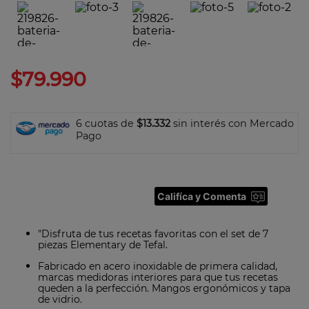
7
.
olla
8
.
bateria
9
.
sarten ceramica
10
.
excellence
$
79
.
990
6 cuotas de
$13.332
sin interés con Mercado
Pago
Califíca y Comenta
"Disfruta de tus recetas favoritas con el set de 7
piezas Elementary de Tefal.
Fabricado en acero inoxidable de primera calidad,
marcas medidoras interiores para que tus recetas
queden a la perfección. Mangos ergonómicos y tapa
de vidrio.