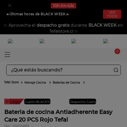
10
h
1
m
43
s
VER
🔥​
Últimas horas de BLACK WEEK
🔥​
TODO
✨ Aprovecha el
despacho gratis
durante
BLACK WEEK
en
Tefalstore.cl ✨
0
¿Qué estás buscando?
TÉRMINOS MÁS BUSCADOS
Menaje Cocina
Baterías de Cocina
1
.
aspiradoras
2
.
sarten
Cupón:BLACK10
Envío gratis
Despacho Gratis
3
.
ingenio
Bateria de cocina Antiadherente Easy
Care 20 PCS Rojo Tefal
4
.
sartenes
:
2100124693