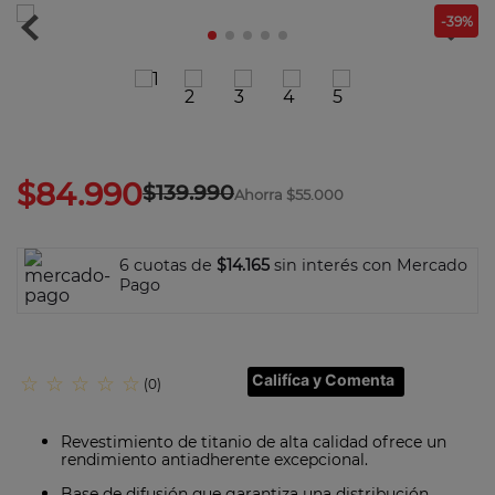
5
.
ollas
-
39
%
6
.
olla presión
7
.
olla
8
.
bateria
9
.
sarten ceramica
$
84
.
990
$
139
.
990
Ahorra
$55.000
10
.
excellence
6 cuotas de
$14.165
sin interés con Mercado
Pago
Califíca y Comenta
☆
☆
☆
☆
☆
(
0
)
Revestimiento de titanio de alta calidad ofrece un
rendimiento antiadherente excepcional.
Base de difusión que garantiza una distribución