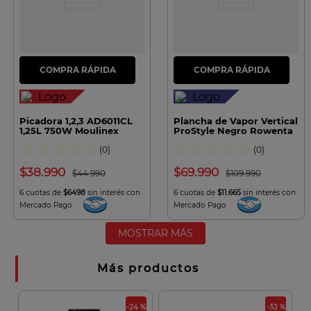
Picadora 1,2,3 AD6011CL
Plancha de Vapor Vertical
1,25L 750W Moulinex
ProStyle Negro Rowenta
☆
☆
☆
☆
☆
☆
☆
☆
☆
☆
(
0
)
(
0
)
$
38
.
990
$
69
.
990
$
44
.
990
$
109
.
990
6 cuotas de
$6498
sin interés con
6 cuotas de
$11.665
sin interés con
Mercado Pago
Mercado Pago
MOSTRAR MÁS
Más productos
 %
-24 %
-33 %