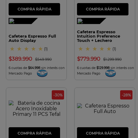
7
.
olla
8
.
bateria
9
.
sarten ceramica
Cafetera Espresso
10
.
excellence
Cafetera Espresso Full
Intuition Preference
Auto Display
Touch + Lechero
★
★
★
★
★
★
★
★
★
★
(
1
)
(
1
)
$
389
.
990
$
779
.
990
$
549
.
990
$
1
.
299
.
990
6 cuotas de
$64.998
sin interés con
6 cuotas de
$129.998
sin interés con
Mercado Pago
Mercado Pago
-
30
%
-
28
%