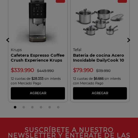
Krups
Tefal
R
Cafetera Espresso Coffee
Bateria de cocina Acero
A
Crush Experience Krups
Inoxidable DailyCook 10
C
Piezas
339.990
79.990
449.990
119.990
12 cuotas de
$28.333
sin interés
12 cuotas de
$6.666
sin interés
1
con Mercado Pago
con Mercado Pago
c
AGREGAR
AGREGAR
SUSCRÍBETE A NUESTRO
NEWSLETTER Y ENTÉRATE DE LAS