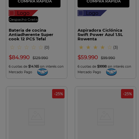
Despacho Gratis
Bateria de cocina
Aspiradora Ciclónica
Antiadherente Super
Swift Power Azul 1.5L
cook 12 PCS Tefal
Rowenta
☆
☆
☆
☆
☆
★
★
★
★
☆
(
0
)
(
3
)
$
84
.
990
$
59
.
990
$
129
.
990
$
99
.
990
6 cuotas de
$14.165
sin interés con
6 cuotas de
$9998
sin interés con
Mercado Pago
Mercado Pago
-
25
%
-
25
%