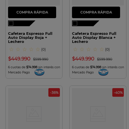
Cafetera Espresso Full
Cafetera Espresso Full
Auto Display Roja +
Auto Display Blanca +
Lechero
Lechero
☆
☆
☆
☆
☆
☆
☆
☆
☆
☆
(
0
)
(
0
)
$
449
.
990
$
449
.
990
$
599
.
990
$
599
.
990
6 cuotas de
$74.998
sin interés con
6 cuotas de
$74.998
sin interés con
Mercado Pago
Mercado Pago
-
36
%
-
40
%