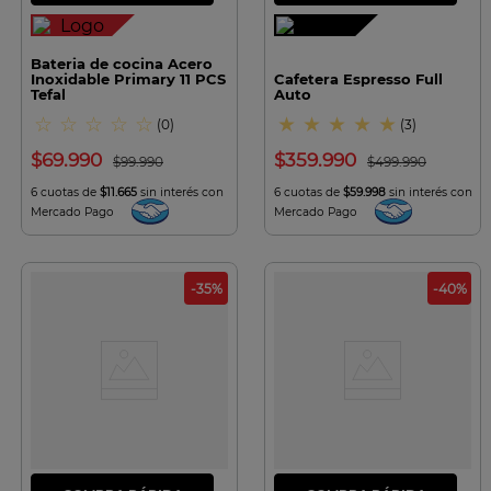
Bateria de cocina Acero
Inoxidable Primary 11 PCS
Cafetera Espresso Full
Tefal
Auto
☆
☆
☆
☆
☆
★
★
★
★
★
(
0
)
(
3
)
$
69
.
990
$
359
.
990
$
99
.
990
$
499
.
990
6 cuotas de
$11.665
sin interés con
6 cuotas de
$59.998
sin interés con
Mercado Pago
Mercado Pago
-
35
%
-
40
%