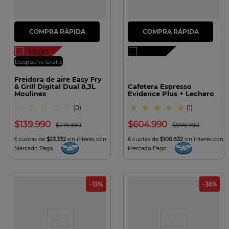
Despacho Gratis
Freidora de aire Easy Fry
& Grill Digital Dual 8,3L
Cafetera Espresso
Moulinex
Evidence Plus + Lechero
☆
☆
☆
☆
☆
★
★
★
★
★
(
0
)
(
1
)
$
139
.
990
$
604
.
990
$
219
.
990
$
999
.
990
6 cuotas de
$23.332
sin interés con
6 cuotas de
$100.832
sin interés con
Mercado Pago
Mercado Pago
-
13
%
-
36
%