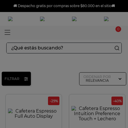
🚚
Despacho gratis
por compras sobre $80.000 en el sitio🚚
0
¿Qué estás buscando?
TÉRMINOS MÁS BUSCADOS
1
.
aspiradoras
ORDENAR POR
2
.
sarten
FILTRAR
RELEVANCIA
3
.
ingenio
4
.
sartenes
-
29
%
-
40
%
5
.
ollas
6
.
olla presión