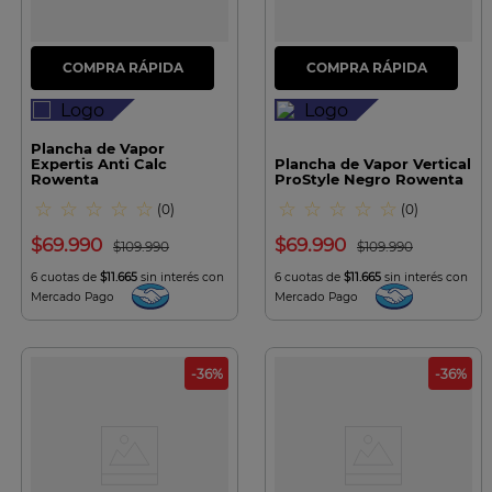
Plancha de Vapor
Expertis Anti Calc
Plancha de Vapor Vertical
Rowenta
ProStyle Negro Rowenta
☆
☆
☆
☆
☆
☆
☆
☆
☆
☆
(
0
)
(
0
)
$
69
.
990
$
69
.
990
$
109
.
990
$
109
.
990
6 cuotas de
$11.665
sin interés con
6 cuotas de
$11.665
sin interés con
Mercado Pago
Mercado Pago
-
36
%
-
36
%