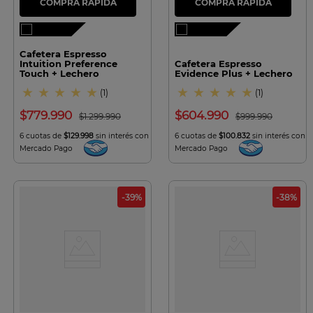
Cafetera Espresso
Intuition Preference
Cafetera Espresso
Touch + Lechero
Evidence Plus + Lechero
★
★
★
★
★
★
★
★
★
★
(
1
)
(
1
)
$
779
.
990
$
604
.
990
$
1
.
299
.
990
$
999
.
990
6 cuotas de
$129.998
sin interés con
6 cuotas de
$100.832
sin interés con
Mercado Pago
Mercado Pago
-
39
%
-
38
%