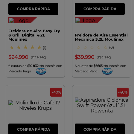
7
.
olla
8
.
bateria
9
.
sarten ceramica
Freidora de Aire Easy Fry
10
.
excellence
& Grill Digital 4,2L
Freidora de Aire Essential
Moulinex
Mecánica 3,2L Moulinex
★
★
★
★
★
☆
☆
☆
☆
☆
(
1
)
(
0
)
$
64
.
990
$
39
.
990
$
129
.
990
$
74
.
990
6 cuotas de
$10.832
sin interés con
6 cuotas de
$6665
sin interés con
Mercado Pago
Mercado Pago
-
40
%
-
40
%