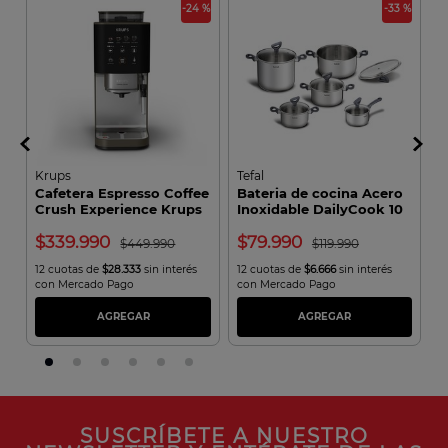
 %
-24 %
-33 %
Krups
Tefal
R
Cafetera Espresso Coffee
Bateria de cocina Acero
A
Crush Experience Krups
Inoxidable DailyCook 10
C
Piezas
339.990
79.990
449.990
119.990
12 cuotas de
$28.333
sin interés
12 cuotas de
$6.666
sin interés
1
con Mercado Pago
con Mercado Pago
c
AGREGAR
AGREGAR
SUSCRÍBETE A NUESTRO