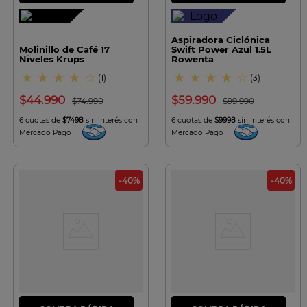
Aspiradora Ciclónica
Molinillo de Café 17
Swift Power Azul 1.5L
Niveles Krups
Rowenta
★
★
★
★
☆
★
★
★
★
☆
(
1
)
(
3
)
$
44
.
990
$
59
.
990
$
74
.
990
$
99
.
990
6 cuotas de
$7498
sin interés con
6 cuotas de
$9998
sin interés con
Mercado Pago
Mercado Pago
-
40
%
-
40
%