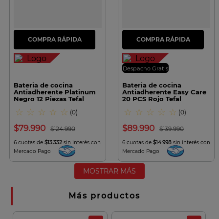
Despacho Gratis
Bateria de cocina
Bateria de cocina
Antiadherente Platinum
Antiadherente Easy Care
Negro 12 Piezas Tefal
20 PCS Rojo Tefal
☆
☆
☆
☆
☆
☆
☆
☆
☆
☆
(
0
)
(
0
)
$
79
.
990
$
89
.
990
$
124
.
990
$
139
.
990
6 cuotas de
$13.332
sin interés con
6 cuotas de
$14.998
sin interés con
Mercado Pago
Mercado Pago
MOSTRAR MÁS
Más productos