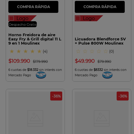
Despacho Gratis
Horno Freidora de aire
Easy Fry & Grill digital 11 L
Licuadora Blendforce 5V
9 en 1 Moulinex
+ Pulse 800W Moulinex
★
★
★
★
★
☆
☆
☆
☆
☆
(
4
)
(
0
)
$
109
.
990
$
49
.
990
$
179
.
990
$
79
.
990
6 cuotas de
$18.332
sin interés con
6 cuotas de
$8332
sin interés con
Mercado Pago
Mercado Pago
-
36
%
-
36
%