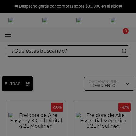
🚚
Despacho gratis
por compras sobre $80.000 en el sitio🚚
0
¿Qué estás buscando?
TÉRMINOS MÁS BUSCADOS
1
.
aspiradoras
ORDENAR POR
2
.
sarten
FILTRAR
DESCUENTO
3
.
ingenio
4
.
sartenes
-
50
%
-
47
%
5
.
ollas
6
.
olla presión