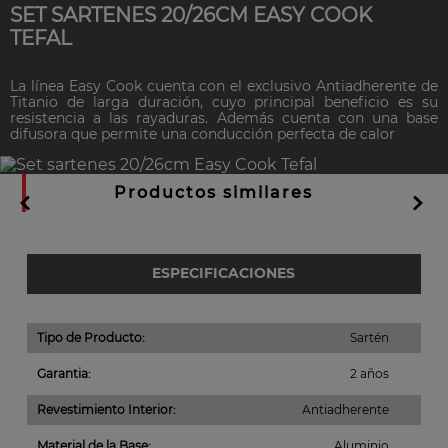
SET SARTENES 20/26CM EASY COOK
TEFAL
La línea Easy Cook cuenta con el exclusivo Antiadherente de
Titanio de larga duración, cuyo principal beneficio es su
resistencia a las rayaduras. Además cuenta con una base
difusora que permite una conducción perfecta de calor
Productos similares
ESPECIFICACIONES
Tipo de Producto
:
Sartén
Garantia
:
2 años
Revestimiento Interior
:
Antiadherente
Material de la Base
:
Aluminio