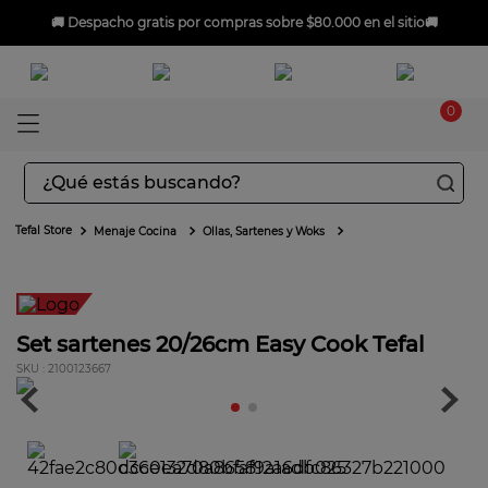
🚚
Despacho gratis
por compras sobre $80.000 en el sitio🚚
0
¿Qué estás buscando?
TÉRMINOS MÁS BUSCADOS
Menaje Cocina
Ollas, Sartenes y Woks
1
.
aspiradoras
2
.
sarten
3
.
ingenio
Set sartenes 20/26cm Easy Cook Tefal
:
2100123667
4
.
sartenes
5
.
ollas
6
.
olla presión