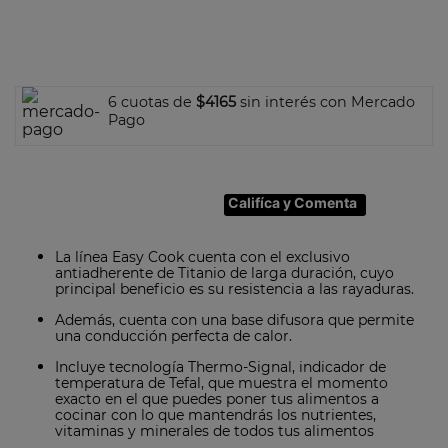
7
.
olla
8
.
bateria
9
.
sarten ceramica
6 cuotas de
$4165
sin interés con Mercado
10
.
excellence
Pago
Califíca y Comenta
La línea Easy Cook cuenta con el exclusivo
antiadherente de Titanio de larga duración, cuyo
principal beneficio es su resistencia a las rayaduras.
Además, cuenta con una base difusora que permite
una conducción perfecta de calor.
Incluye tecnología Thermo-Signal, indicador de
temperatura de Tefal, que muestra el momento
exacto en el que puedes poner tus alimentos a
cocinar con lo que mantendrás los nutrientes,
vitaminas y minerales de todos tus alimentos