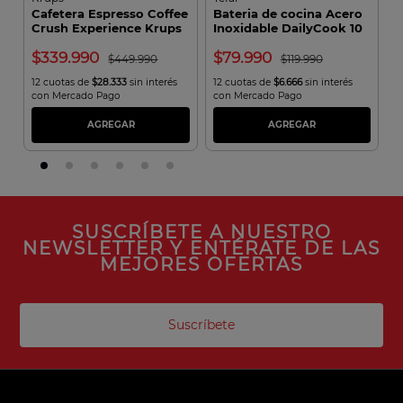
Cafetera Espresso Coffee
Bateria de cocina Acero
A
Crush Experience Krups
Inoxidable DailyCook 10
C
Piezas
339.990
79.990
449.990
119.990
12 cuotas de
$28.333
sin interés
12 cuotas de
$6.666
sin interés
1
con Mercado Pago
con Mercado Pago
c
AGREGAR
AGREGAR
SUSCRÍBETE A NUESTRO
NEWSLETTER Y ENTÉRATE DE LAS
MEJORES OFERTAS
Suscríbete