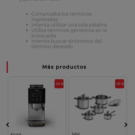
7
.
olla
8
.
bateria
Comprueba los términos
ingresados
9
.
sarten ceramica
Intenta utilizar una sola palabra
Utiliza términos genéricos en la
10
.
excellence
búsqueda
Intenta buscar sinónimos del
término deseado
Más productos
 %
-24 %
-33 %
Krups
Tefal
R