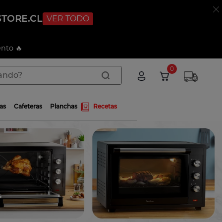
STORE.CL
VER TODO
nto 🔥
do?
0
as
Cafeteras
Planchas
Recetas