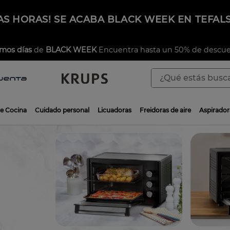
AS HORAS! SE ACABA BLACK WEEK EN TEFAL
imos días
de
BLACK WEEK
Encuentra hasta un 50% de descue
¿Qué estás buscan
TÉRMINOS MÁS BUSCADOS
de Cocina
Cuidado personal
Licuadoras
Freidoras de aire
Aspirador
1
.
aspiradoras
2
.
sarten
3
.
ingenio
4
.
sartenes
5
.
ollas
6
.
olla presión
7
.
olla