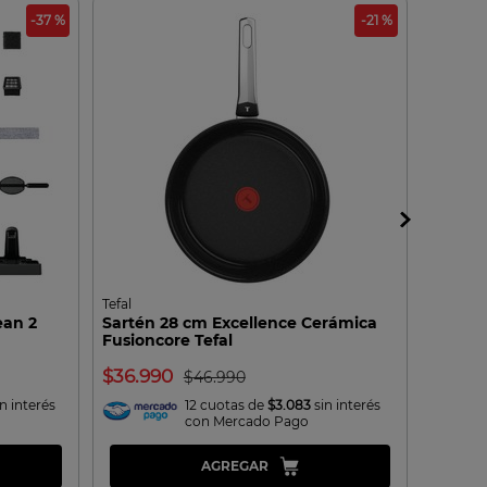
-37 %
-21 %
Tefal
Krups
ean 2
Sartén 28 cm Excellence Cerámica
Tablet
Fusioncore Tefal
Krups
36.990
12.9
46.990
n interés
12 cuotas de
$3.083
sin interés
con Mercado Pago
AGREGAR