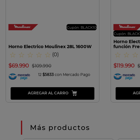
VISTA RAPIDA
Cupón: BLACK10
Cupón: BLACK
Horno Elect
Horno Electrico Moulinex 28L 1600W
función Fre
☆
☆
☆
☆
☆
☆
☆
☆
(
0
)
$
69
.
990
$
119
.
990
$
109
.
990
12
$5833
con Mercado Pago
AGREGAR AL CARRO
AG
Más productos