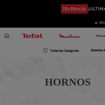
11
h
59
m
5
s
¡ULTIM
🔥
Últ
Baterías 
HORNOS