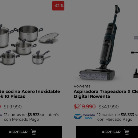
-42 %
Rowenta
de cocina Acero Inoxidable
Aspiradora Trapeadora X Cl
k 10 Piezas
Digital Rowenta
0
219.990
119.990
349.990
12 cuotas de
$5.833
sin interés
12 cuotas de
$18.333
si
con Mercado Pago
con Mercado Pago
AGREGAR
AGREGAR