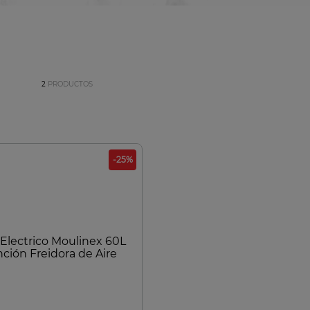
8
.
bateria
9
.
sarten ceramica
10
.
excellence
2
PRODUCTOS
-
25
%