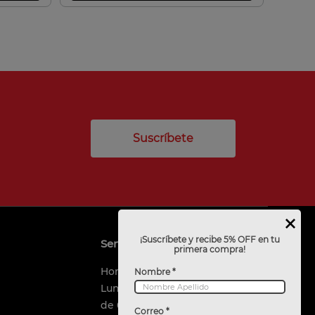
Suscríbete
¡Suscríbete y recibe 5% OFF en tu
Servicio al cliente
primera compra!
Horario de Atención
Nombre *
Lunes a viernes
de 09:00 a 18:00 horas
Correo *