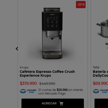
-43 %
-29 %
Krups
Tefal
clonic
Cafetera Espresso Coffee Crush
Bateria 
Experience Krups
DailyCoo
319.990
69.99
449.990
interés
12 cuotas de
$26.666
sin interés
con Mercado Pago
AGREGAR