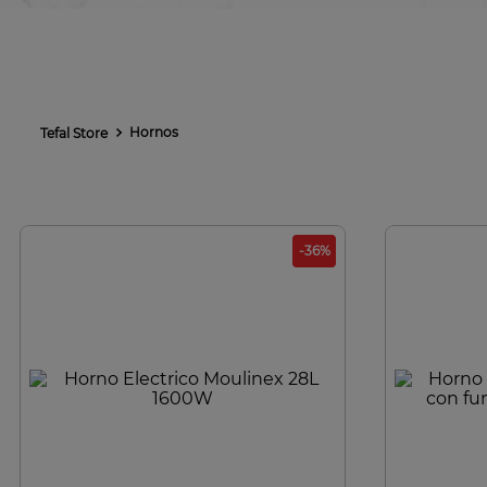
Hornos
-
36
%