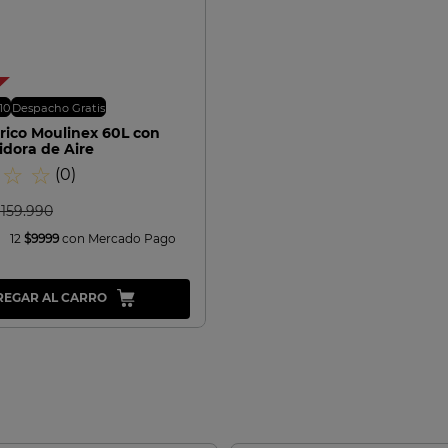
VISTA RAPIDA
10
Despacho Gratis
rico Moulinex 60L con
idora de Aire
☆
☆
(
0
)
$
159
.
990
12
$9999
con Mercado Pago
REGAR AL CARRO