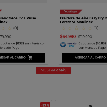
lendforce 5V + Pulse
Freidora de Aire Easy Fry 
inex
Forest 5L Moulinex
☆
☆
☆
☆
☆
☆
☆
(
0
)
(
0
)
$
64
.
990
79
.
990
$
119
.
990
 cuotas de
$8332
sin interés con
6 cuotas de
$10.832
Mercado Pago
con Mercado Pago
REGAR AL CARRO
AGREGAR AL CARRO
MOSTRAR MÁS
-33 %