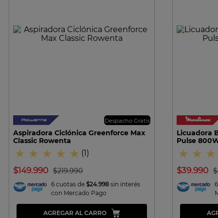
VISTA RAPIDA
Despacho Gratis
Aspiradora Ciclónica Greenforce Max
Licuadora B
Classic Rowenta
Pulse 800W
★
★
★
★
★
★
★
★
(
1
)
$
149
.
990
$
39
.
990
$
219
.
990
$
6 cuotas de
$24.998
sin interés
6
con Mercado Pago
AGREGAR AL CARRO
AG