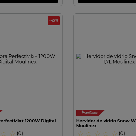
-
42
%
VISTA RAPIDA
VISTA RAPIDA
erfectMix+ 1200W Digital
Hervidor de vidrio Snow Wh
Moulinex
☆
☆
☆
☆
☆
☆
☆
(
0
)
(
0
)