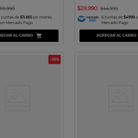
$
29
.
990
119
.
990
$
44
.
990
 cuotas de
$11.665
sin interés
6 cuotas de
$4998
s
con Mercado Pago
Mercado Pago
REGAR AL CARRO
AGREGAR AL CARRO
-
38
%
VISTA RAPIDA
VISTA RAPIDA