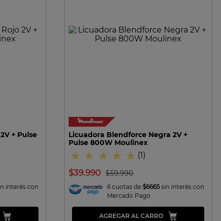
VISTA RAPIDA
2V + Pulse
Licuadora Blendforce Negra 2V +
Pulse 800W Moulinex
★
★
★
★
★
(
1
)
$
39
.
990
$
59
.
990
in interés con
6 cuotas de
$6665
sin interés con
Mercado Pago
AGREGAR AL CARRO