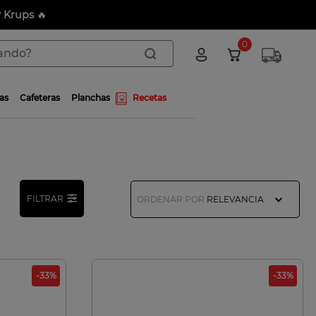
s
🔥
do?
0
as
Cafeteras
Planchas
Recetas
FILTRAR
ORDENAR POR
RELEVANCIA
-
33
%
-
33
%