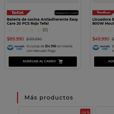
Despacho Gratis
Bateria de cocina Antiadherente Easy
Licuadora B
Care 20 PCS Rojo Tefal
800W Moul
☆
☆
☆
☆
☆
☆
☆
☆
(
0
)
$
89
.
990
$
49
.
990
$
139
.
990
$
6 cuotas de
$14.998
sin interés
6
con Mercado Pago
AGREGAR AL CARRO
AG
Más productos
-21 %
-24 %