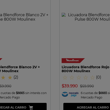
10
.
excellence
VISTA RAPIDA
VISTA RAPIDA
lendforce Blanco 2V +
Licuadora Blendforce Rojo 
 Moulinex
800W Moulinex
★
★
☆
☆
☆
☆
☆
(
2
)
(
0
)
$
39
.
990
59
.
990
$
59
.
990
 cuotas de
$6665
sin interés con
6 cuotas de
$6665
s
Mercado Pago
Mercado Pago
REGAR AL CARRO
AGREGAR AL CARRO