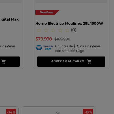
Digital Max
Horno Electrico Moulinex 28L 1600W
☆
☆
☆
☆
☆
(
0
)
$
79
.
990
$
109
.
990
sin interés
6 cuotas de
$13.332
sin interés
con Mercado Pago
AGREGAR AL CARRO
-34 %
-19 %