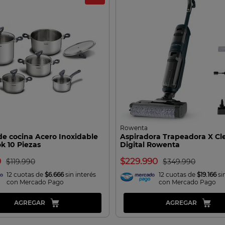
Rowenta
de cocina Acero Inoxidable
Aspiradora Trapeadora X Cl
k 10 Piezas
Digital Rowenta
0
229.990
119.990
349.990
12 cuotas de
$6.666
sin interés
12 cuotas de
$19.166
si
con Mercado Pago
con Mercado Pago
AGREGAR
AGREGAR