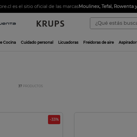
es el sitio oficial de las marcas
Moulinex, Tefal, Rowenta y Krup
¿Qué estás buscan
TÉRMINOS MÁS BUSCADOS
de Cocina
Cuidado personal
Licuadoras
Freidoras de aire
Aspirador
1
.
aspiradoras
2
.
sarten
3
.
ingenio
4
.
sartenes
37
PRODUCTOS
5
.
ollas
6
.
olla presión
7
.
olla
8
.
bateria
-
33
%
9
.
sarten ceramica