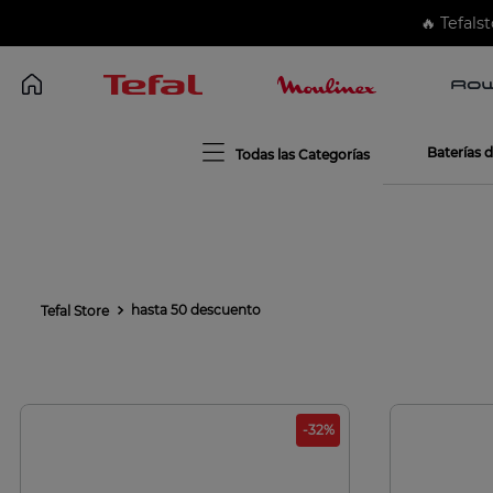
🔥 Tefalstore.cl 
Baterías 
hasta 50 descuento
-
32
%