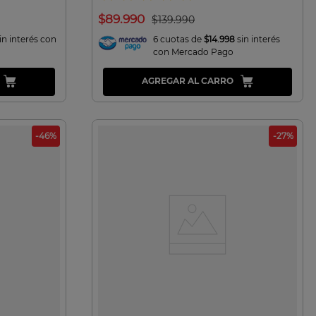
$
89
.
990
$
139
.
990
in interés con
6 cuotas de
$14.998
sin interés
con Mercado Pago
AGREGAR AL CARRO
-
46
%
-
27
%
VISTA RAPIDA