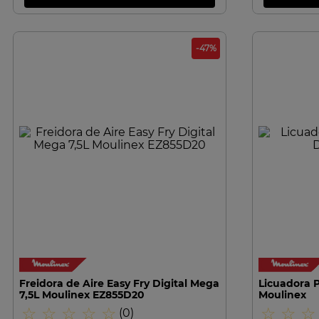
-
47
%
VISTA RAPIDA
Freidora de Aire Easy Fry Digital Mega
Licuadora P
7,5L Moulinex EZ855D20
Moulinex
☆
☆
☆
☆
☆
☆
☆
☆
(
0
)