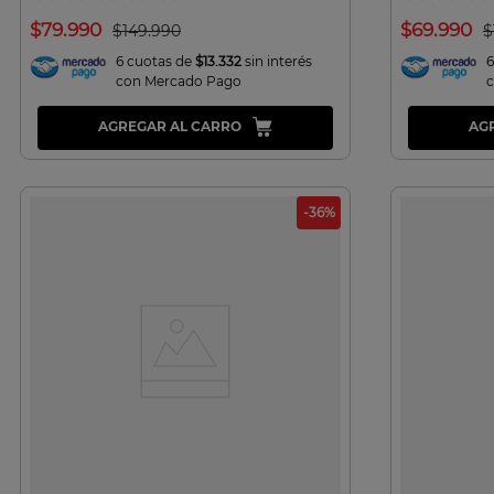
$
79
.
990
$
69
.
990
$
149
.
990
$
6 cuotas de
$13.332
sin interés
6
con Mercado Pago
AGREGAR AL CARRO
AG
-
36
%
VISTA RAPIDA