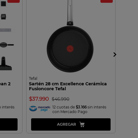
Tefal
Krups
ean 2
Sartén 28 cm Excellence Cerámica
Tablet
Fusioncore Tefal
Krups
37.990
14.9
46.990
n interés
12 cuotas de
$3.166
sin interés
con Mercado Pago
AGREGAR