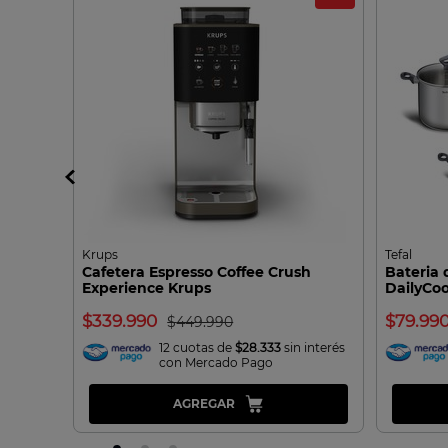
Krups
Tefal
t 8L
Cafetera Espresso Coffee Crush
Bateria 
Experience Krups
DailyCoo
339.990
79.99
449.990
interés
12 cuotas de
$28.333
sin interés
con Mercado Pago
AGREGAR