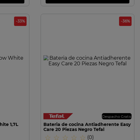
-
33
%
-
36
%
VISTA RAPIDA
Despacho Gratis
ite 1,7L
Bateria de cocina Antiadherente Easy
Care 20 Piezas Negro Tefal
☆
☆
☆
☆
☆
(
0
)