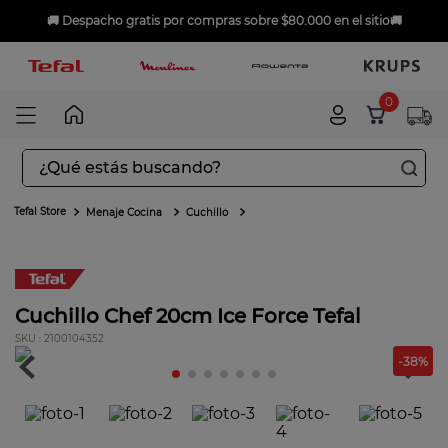
🚚
Despacho gratis
por compras sobre $80.000 en el sitio🚚
0
¿Qué estás buscando?
TÉRMINOS MÁS BUSCADOS
Menaje Cocina
Cuchillo
1
.
aspiradoras
2
.
sarten
3
.
ingenio
Cuchillo Chef 20cm Ice Force Tefal
:
2100104352
4
.
sartenes
-
38
%
5
.
ollas
6
.
olla presión