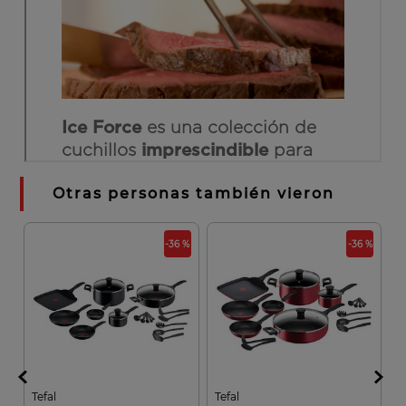
Otras personas también vieron
 %
-36 %
-36 %
Tefal
Tefal
T