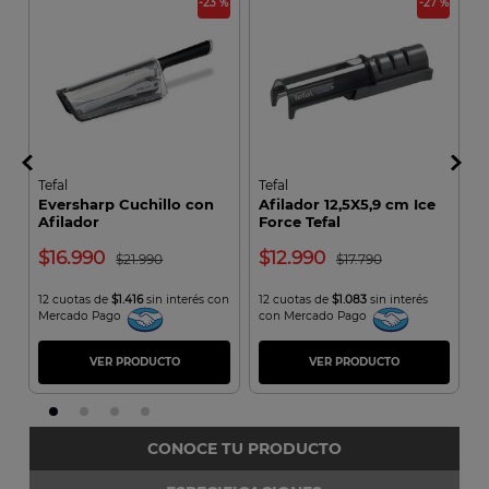
 %
-23 %
-27 %
Tefal
Tefal
T
Eversharp Cuchillo con
Afilador 12,5X5,9 cm Ice
C
Afilador
Force Tefal
I
16.990
12.990
21.990
17.790
on
12 cuotas de
$1.416
sin interés con
12 cuotas de
$1.083
sin interés
1
Mercado Pago
con Mercado Pago
c
VER PRODUCTO
VER PRODUCTO
CONOCE TU PRODUCTO