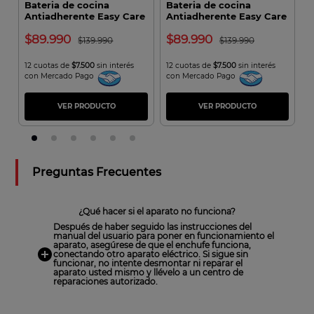
Bateria de cocina
Bateria de cocina
O
Antiadherente Easy Care
Antiadherente Easy Care
i
20 Piezas Negro
20 PCS Rojo
89.990
89.990
139.990
139.990
12 cuotas de
$7.500
sin interés
12 cuotas de
$7.500
sin interés
1
con Mercado Pago
con Mercado Pago
c
VER PRODUCTO
VER PRODUCTO
Preguntas Frecuentes
¿Qué hacer si el aparato no funciona?
Después de haber seguido las instrucciones del
manual del usuario para poner en funcionamiento el
aparato, asegúrese de que el enchufe funciona,
conectando otro aparato eléctrico. Si sigue sin
funcionar, no intente desmontar ni reparar el
aparato usted mismo y llévelo a un centro de
reparaciones autorizado.