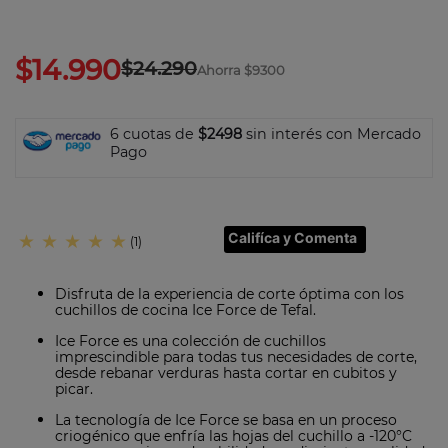
7
.
olla
8
.
bateria
$
14
.
990
$
24
.
290
9
.
sarten ceramica
Ahorra
$9300
10
.
excellence
6 cuotas de
$2498
sin interés con Mercado
Pago
Califíca y Comenta
★
★
★
★
★
(
1
)
Disfruta de la experiencia de corte óptima con los
cuchillos de cocina Ice Force de Tefal.
Ice Force es una colección de cuchillos
imprescindible para todas tus necesidades de corte,
desde rebanar verduras hasta cortar en cubitos y
picar.
La tecnología de Ice Force se basa en un proceso
criogénico que enfría las hojas del cuchillo a -120°C