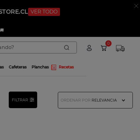
STORE.CL
VER TODO
🚚
do?
0
as
Cafeteras
Planchas
Recetas
FILTRAR
ORDENAR POR
RELEVANCIA