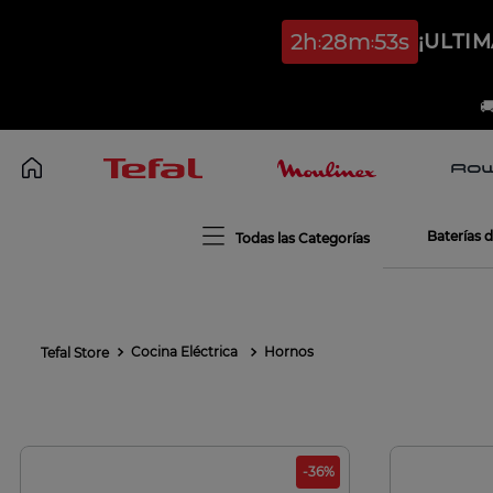
2
h
28
m
52
s
¡ULTI

Baterías 
Cocina Eléctrica
Hornos
-
36
%