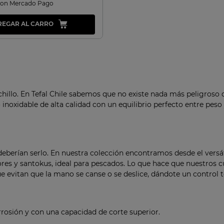
con Mercado Pago
REGAR AL CARRO
illo. En Tefal Chile sabemos que no existe nada más peligroso q
inoxidable de alta calidad con un equilibrio perfecto entre pes
eberían serlo. En nuestra colección encontramos desde el versáti
ores y santokus, ideal para pescados. Lo que hace que nuestros cu
evitan que la mano se canse o se deslice, dándote un control 
rrosión y con una capacidad de corte superior.