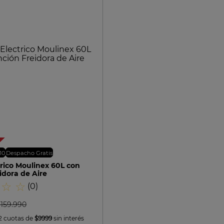
8
.
bateria
9
.
sarten ceramica
10
.
excellence
VISTA RAPIDA
10
Despacho Gratis
rico Moulinex 60L con
idora de Aire
☆
☆
(
0
)
$
159
.
990
2 cuotas de
$9999
sin interés