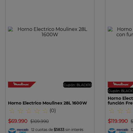
VISTA RAPIDA
Cupón: BLACK10
Cupón: BLACK
Horno Elect
Horno Electrico Moulinex 28L 1600W
función Fre
☆
☆
☆
☆
☆
☆
☆
☆
(
0
)
$
69
.
990
$
119
.
990
$
109
.
990
12 cuotas de
$5833
sin interés
1