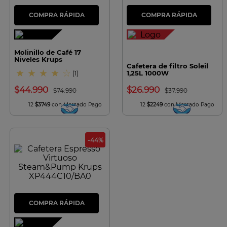
7
.
olla
8
.
bateria
9
.
sarten ceramica
Molinillo de Café 17
10
.
excellence
Niveles Krups
Cafetera de filtro Soleil
★
★
★
★
☆
1,25L 1000W
(
1
)
$
44
.
990
$
26
.
990
$
74
.
990
$
37
.
990
12
$3749
con Mercado Pago
12
$2249
con Mercado Pago
-
44
%