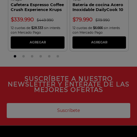
Cafetera Espresso Coffee
Bateria de cocina Acero
A
Crush Experience Krups
Inoxidable DailyCook 10
C
Piezas
339.990
79.990
449.990
119.990
12 cuotas de
$28.333
sin interés
12 cuotas de
$6.666
sin interés
1
con Mercado Pago
con Mercado Pago
c
AGREGAR
AGREGAR
SUSCRÍBETE A NUESTRO
NEWSLETTER Y ENTÉRATE DE LAS
MEJORES OFERTAS
Suscríbete