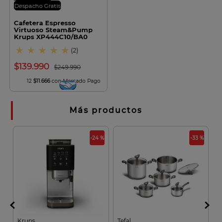
Despacho Gratis
Cafetera Espresso
Virtuoso Steam&Pump
Krups XP444C10/BA0
★
★
★
★
★
(
2
)
$
139
.
990
$
249
.
990
12
$11.666
con Mercado Pago
Más productos
 %
-24 %
-33 %
Krups
Tefal
R