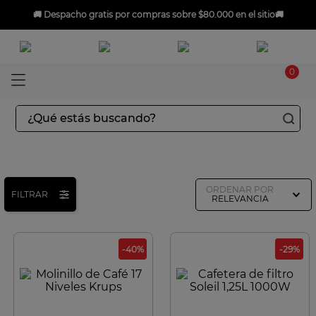
🚚
Despacho gratis
por compras sobre $80.000 en el sitio🚚
0
¿Qué estás buscando?
TÉRMINOS MÁS BUSCADOS
1
.
aspiradoras
ORDENAR POR
2
.
sarten
FILTRAR
RELEVANCIA
3
.
ingenio
4
.
sartenes
-
40
%
-
29
%
5
.
ollas
6
.
olla presión