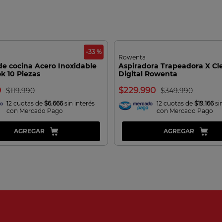
-33 %
Rowenta
de cocina Acero Inoxidable
Aspiradora Trapeadora X Cl
k 10 Piezas
Digital Rowenta
0
229.990
119.990
349.990
12 cuotas de
$6.666
sin interés
12 cuotas de
$19.166
si
con Mercado Pago
con Mercado Pago
AGREGAR
AGREGAR