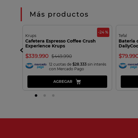
Más productos
-24 %
Krups
Tefal
Cafetera Espresso Coffee Crush
Bateria 
t 8L
Experience Krups
DailyCoo
339.990
79.99
449.990
interés
12 cuotas de
$28.333
sin interés
con Mercado Pago
AGREGAR