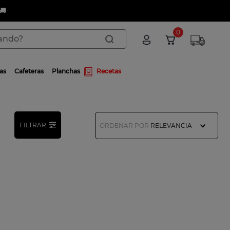
🚚
do?
0
as
Cafeteras
Planchas
Recetas
FILTRAR
ORDENAR POR
RELEVANCIA