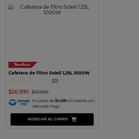
VISTA RAPIDA
Cafetera de filtro Soleil 1,25L 1000W
☆
☆
☆
☆
☆
(
0
)
$
26
.
990
$
37
.
990
6 cuotas de
$4498
sin interés con
Mercado Pago
AGREGAR AL CARRO