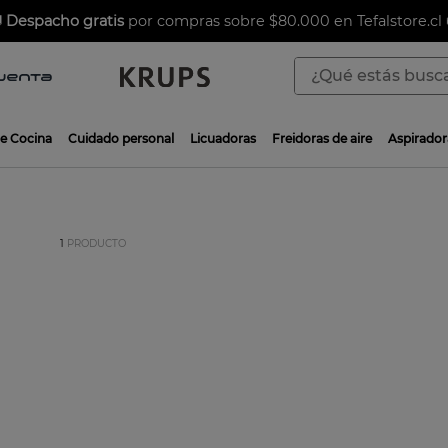

Despacho gratis
por compras sobre $80.000 en Tefalstore.cl 
¿Qué estás buscan
TÉRMINOS MÁS BUSCADOS
de Cocina
Cuidado personal
Licuadoras
Freidoras de aire
Aspirador
1
.
aspiradoras
2
.
sarten
3
.
ingenio
1
PRODUCTO
4
.
sartenes
5
.
ollas
6
.
olla presión
7
.
olla
8
.
bateria
9
.
sarten ceramica