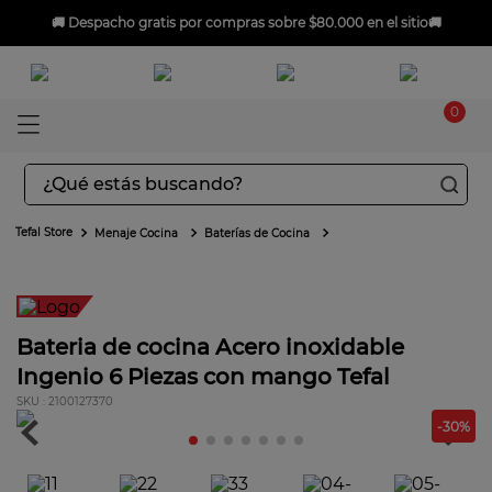
🚚
Despacho gratis
por compras sobre $80.000 en el sitio🚚
0
¿Qué estás buscando?
TÉRMINOS MÁS BUSCADOS
Menaje Cocina
Baterías de Cocina
1
.
aspiradoras
2
.
sarten
Envío gratis
3
.
ingenio
Bateria de cocina Acero inoxidable
Ingenio 6 Piezas con mango Tefal
4
.
sartenes
:
2100127370
5
.
ollas
-
30
%
6
.
olla presión