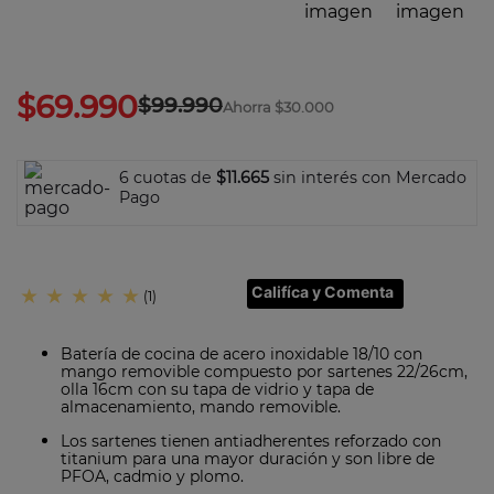
7
.
olla
8
.
bateria
9
.
sarten ceramica
$
69
.
990
$
99
.
990
Ahorra
$30.000
10
.
excellence
6 cuotas de
$11.665
sin interés con Mercado
Pago
Califíca y Comenta
★
★
★
★
★
(
1
)
Batería de cocina de acero inoxidable 18/10 con
mango removible compuesto por sartenes 22/26cm,
olla 16cm con su tapa de vidrio y tapa de
almacenamiento, mando removible.
Los sartenes tienen antiadherentes reforzado con
titanium para una mayor duración y son libre de
PFOA, cadmio y plomo.