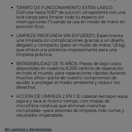
TIEMPO DE FUNCIONAMIENTO EXTRA-LARGO:
Disfruta hasta 1h30* de succión ultrapotente con una
sola carga para limpiar todo tu espacio sin
interrupciones (*cuando se usa en modo de mano en
posición Eco).
LIMPIEZA PROFUNDA SIN ESFUERZO: Experimenta
una limpieza sin complicaciones gracias a un diseño
delgado y compacto (peso en modo de mano: 1,8 kg)
que ofrece una potencia impresionante para una
limpieza práctica.
REPARABILIDAD DE 15 AÑOS: Piezas de bajo costo
disponibles en nuestros 6.200 centros de reparación
en todo el mundo, para reparaciones rápidas durante
muchos años—parte de nuestro compromiso de
ayudar a proteger el medio ambiente y reducir los
desechos.
ACCIÓN DE LIMPIEZA 2 EN 1: El cabezal Aerospin aqua
aspira y lava al mismo tiempo, con mopas de
microfibra rotativas que eliminan manchas
incrustadas—para sesiones de limpieza más cortas y
resultados impecables.
Ver cambios y devoluciones