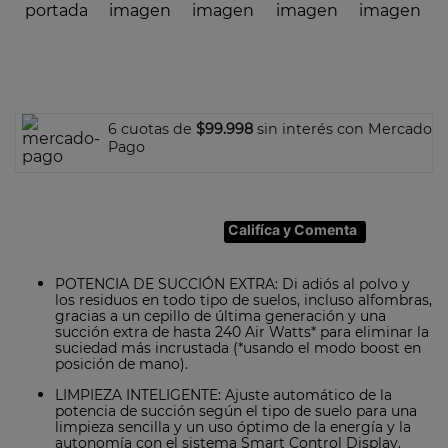
7
.
olla
8
.
bateria
9
.
sarten ceramica
10
.
excellence
6 cuotas de
$99.998
sin interés con Mercado
Pago
Califíca y Comenta
POTENCIA DE SUCCIÓN EXTRA: Di adiós al polvo y
los residuos en todo tipo de suelos, incluso alfombras,
gracias a un cepillo de última generación y una
succión extra de hasta 240 Air Watts* para eliminar la
suciedad más incrustada (*usando el modo boost en
posición de mano).
LIMPIEZA INTELIGENTE: Ajuste automático de la
potencia de succión según el tipo de suelo para una
limpieza sencilla y un uso óptimo de la energía y la
autonomía con el sistema Smart Control Display.