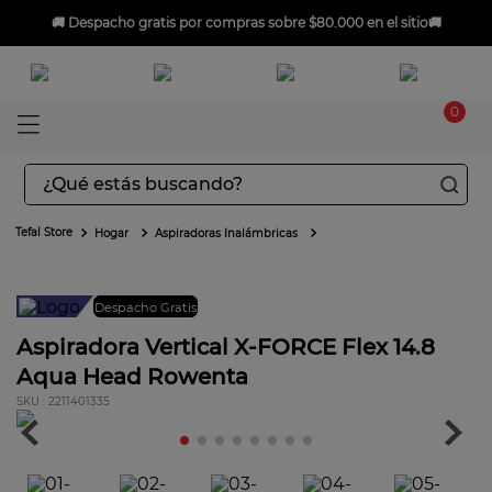
🚚
Despacho gratis
por compras sobre $80.000 en el sitio🚚
0
¿Qué estás buscando?
TÉRMINOS MÁS BUSCADOS
Hogar
Aspiradoras Inalámbricas
1
.
aspiradoras
2
.
sarten
Despacho Gratis
3
.
ingenio
Aspiradora Vertical X-FORCE Flex 14.8
Aqua Head Rowenta
4
.
sartenes
:
2211401335
5
.
ollas
6
.
olla presión