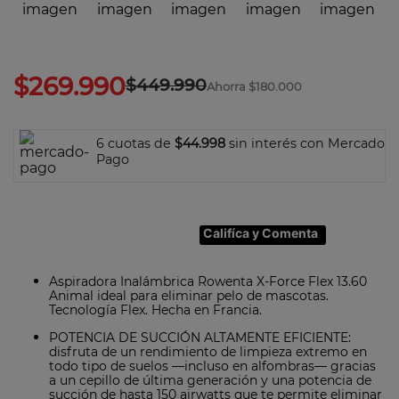
7
.
olla
8
.
bateria
9
.
sarten ceramica
$
269
.
990
$
449
.
990
Ahorra
$180.000
10
.
excellence
6 cuotas de
$44.998
sin interés con Mercado
Pago
Califíca y Comenta
Aspiradora Inalámbrica Rowenta X-Force Flex 13.60
Animal ideal para eliminar pelo de mascotas.
Tecnología Flex. Hecha en Francia.
POTENCIA DE SUCCIÓN ALTAMENTE EFICIENTE:
disfruta de un rendimiento de limpieza extremo en
todo tipo de suelos —incluso en alfombras— gracias
a un cepillo de última generación y una potencia de
succión de hasta 150 airwatts que te permite eliminar