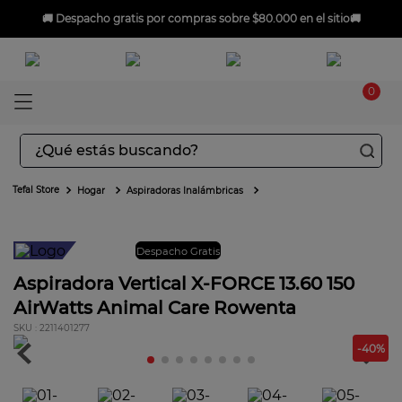
🚚
Despacho gratis
por compras sobre $80.000 en el sitio🚚
0
¿Qué estás buscando?
TÉRMINOS MÁS BUSCADOS
Hogar
Aspiradoras Inalámbricas
1
.
aspiradoras
2
.
sarten
Envío gratis
Despacho Gratis
3
.
ingenio
Aspiradora Vertical X-FORCE 13.60 150
AirWatts Animal Care Rowenta
4
.
sartenes
:
2211401277
5
.
ollas
-
40
%
6
.
olla presión