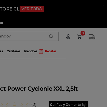
STORE.CL
VER TODO
🚚
do?
0
as
Cafeteras
Planchas
Recetas
t Power Cyclonic XXL 2,5lt
☆
☆
☆
☆
☆
(
0
)
Califíca y Comenta