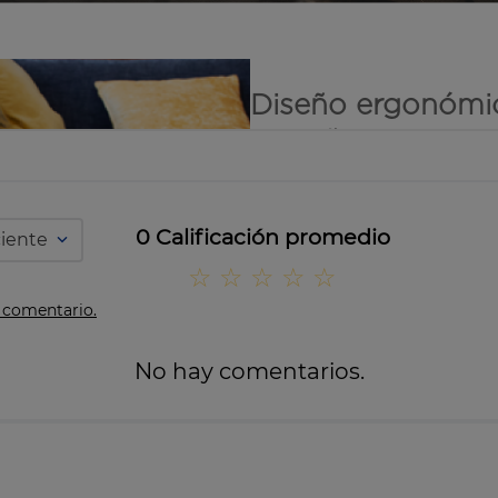
0 Calificación promedio
ciente
☆
☆
☆
☆
☆
n comentario.
No hay comentarios.