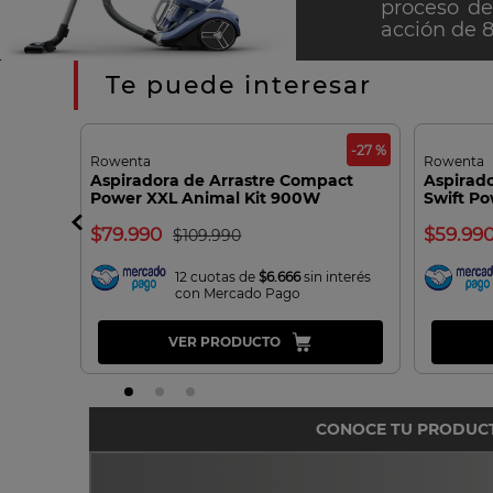
proceso de
acción de 
Te puede interesar
-39 %
-27 %
Rowenta
Rowenta
ANTI
Aspiradora de Arrastre Compact
Aspirado
Power XXL Animal Kit 900W
Swift Po
Rowenta
79.990
59.99
109.990
interés
12 cuotas de
$6.666
sin interés
con Mercado Pago
VER PRODUCTO
CONOCE TU PRODUC