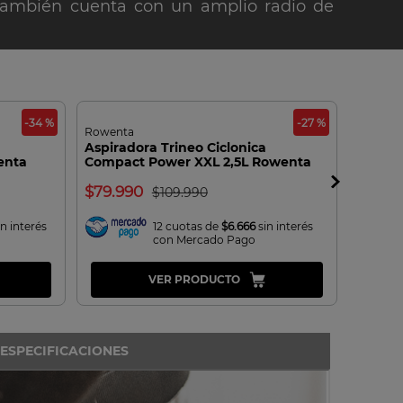
también cuenta con un amplio radio de
-34 %
-27 %
Rowenta
Krups
Aspiradora Trineo Ciclonica
Cafete
enta
Compact Power XXL 2,5L Rowenta
Experi
79.990
319.
109.990
n interés
12 cuotas de
$6.666
sin interés
con Mercado Pago
VER PRODUCTO
ESPECIFICACIONES