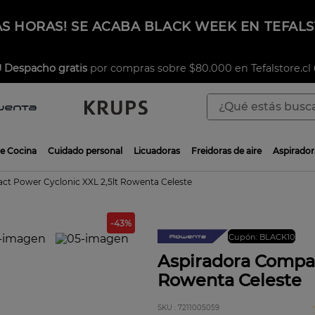
AS HORAS! SE ACABA BLACK WEEK EN TEFAL

Despacho gratis
por compras sobre $80.000 en Tefalstore.cl 
¿Qué estás buscan
TÉRMINOS MÁS BUSCADOS
de Cocina
Cuidado personal
Licuadoras
Freidoras de aire
Aspirador
1
.
aspiradoras
2
.
sarten
ct Power Cyclonic XXL 2,5lt Rowenta Celeste
3
.
ingenio
-
43
%
4
.
sartenes
Cupón: BLACK10
5
.
ollas
Aspiradora Compac
Rowenta Celeste
6
.
olla presión
7
.
olla
:
7211005059