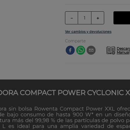
－
＋
Ver cambios y devoluciones
Comparte
DORA COMPACT POWER CYCLONIC XX
ora sin bolsa Rowenta Compact Power XXL ofrece
e bajo consumo de hasta 900 W* en un diseño 
tura más del 99,98 % de las partículas de polvo 
 L es ideal para una amplia variedad de espa