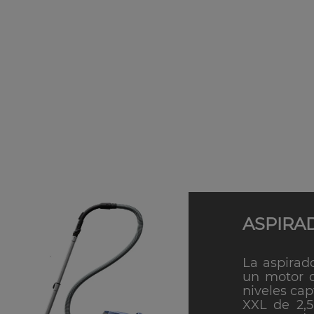
ASPIRA
La aspirad
un motor d
niveles cap
XXL de 2,5