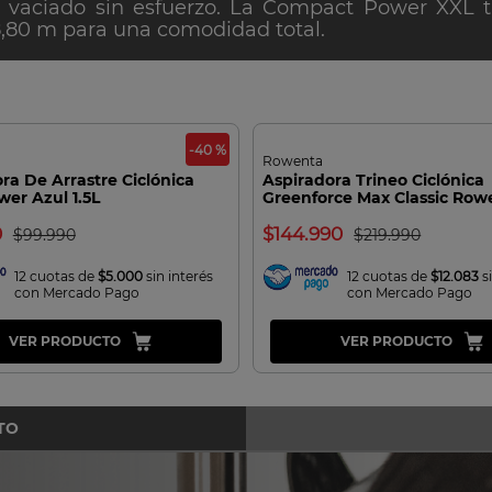
 vaciado sin esfuerzo. La Compact Power XXL 
8,80 m para una comodidad total.
-40 %
Rowenta
ra De Arrastre Ciclónica
Aspiradora Trineo Ciclónica
wer Azul 1.5L
Greenforce Max Classic Row
0
144.990
99.990
219.990
12 cuotas de
$5.000
sin interés
12 cuotas de
$12.083
si
con Mercado Pago
con Mercado Pago
VER PRODUCTO
VER PRODUCTO
TO