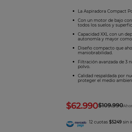
8
.
bateria
La Aspiradora Compact Pow
9
.
sarten ceramica
Con un motor de bajo con
todos los suelos y superfic
10
.
excellence
Capacidad XXL con un depó
autonomía y mayor como
Diseño compacto que ahor
maniobrabilidad.
Filtración avanzada de 3 n
polvo.
Calidad respaldada por nue
proteger el medio ambient
$
62
.
990
$
109
.
990
Aho
12 cuotas
$5249
sin 