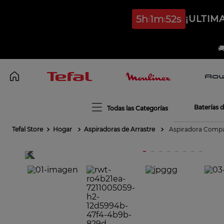
5
h
1
m
50
s
¡ULTIM

Baterías 
Hogar
Aspiradoras de Arrastre
Aspiradora Compa