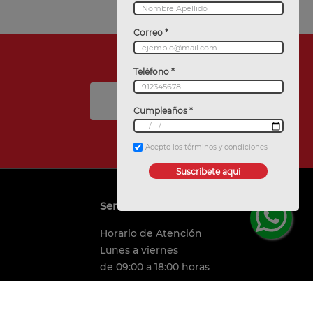
Correo *
Teléfono *
Suscríbete
Cumpleaños *
Acepto los términos y condiciones
Suscríbete aquí
Servicio al cliente
Horario de Atención
Lunes a viernes
de 09:00 a 18:00 horas
Centro de Ayuda