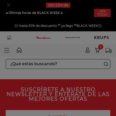
25
h
23
m
8
s
VER
🔥​
Últimas horas de BLACK WEEK
🔥​
TODO
❤️‍🔥
Hasta 50% de descuento ** ya llego **BLACK WEEK
❤️‍🔥
0
¿Qué estás buscando?
TÉRMINOS MÁS BUSCADOS
1
.
aspiradoras
SUSCRÍBETE A NUESTRO
2
.
sarten
NEWSLETTER Y ENTÉRATE DE LAS
MEJORES OFERTAS
3
.
ingenio
4
.
sartenes