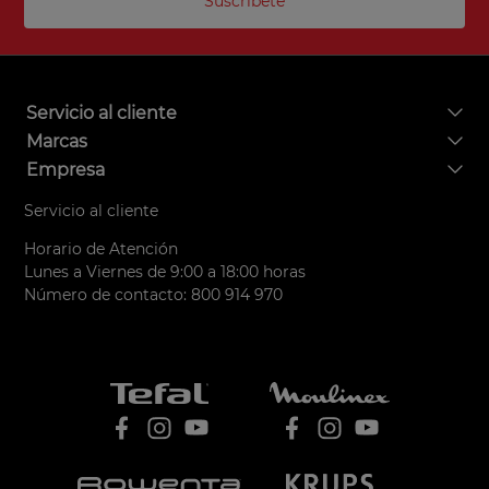
Suscríbete
5
.
ollas
6
.
olla presión
7
.
olla
Servicio al cliente
8
.
bateria
Marcas
9
.
sarten ceramica
Empresa
10
.
excellence
Servicio al cliente
Horario de Atención
Lunes a Viernes de 9:00 a 18:00 horas
Número de contacto: 800 914 970