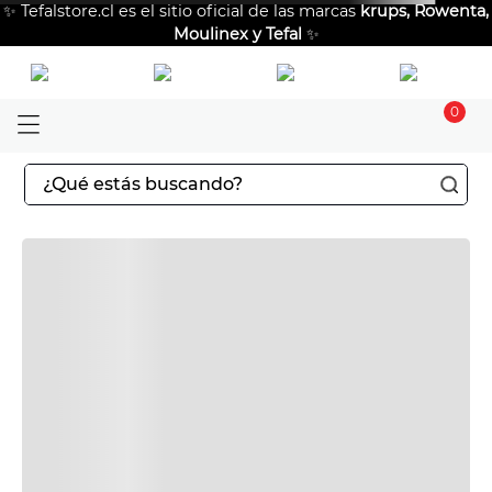
✨ Tefalstore.cl es el sitio oficial de las marcas
krups, Rowenta,
Moulinex y Tefal
✨
0
¿Qué estás buscando?
TÉRMINOS MÁS BUSCADOS
1
.
aspiradoras
2
.
sarten
3
.
ingenio
4
.
sartenes
5
.
ollas
6
.
olla presión