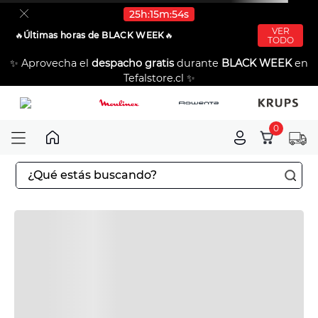
25
h
15
m
54
s
VER
🔥​
Últimas horas de BLACK WEEK
🔥​
TODO
✨ Aprovecha el
despacho gratis
durante
BLACK WEEK
en
Tefalstore.cl ✨
0
¿Qué estás buscando?
TÉRMINOS MÁS BUSCADOS
1
.
aspiradoras
2
.
sarten
3
.
ingenio
4
.
sartenes